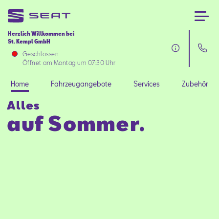
Herzlich Willkommen bei
St. Kempl GmbH
Home
Geschlossen
Öffnet am Montag um 07:30 Uhr
Fahrzeugangebote
Home
Fahrzeugangebote
Services
Zubehör
Alles
Services
auf Sommer.
Zubehör
SEAT FOR BUSINESS
Über uns