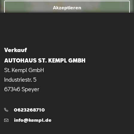
Akzeptieren
Verkauf
S
AUTOHAUS ST. KEMPL GMBH
A
St. Kempl GmbH
S
Industriestr.
5
H
67346
Speyer
6
Telefon:
0623268710
E-
info@kempl.de
Mail