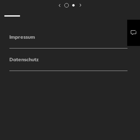
Impressum
Mail schreiben
Kontaktformular
Anrufen
Datenschutz
Sitemap
Cookie Einstellungen
Barrierefreiheit