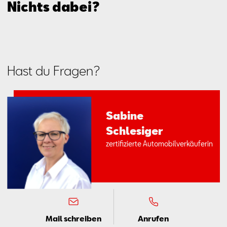
Nichts dabei?
Hast du Fragen?
Sa­bi­ne
Schle­si­ger
zer­ti­fi­zier­te Au­to­mo­bil­ver­käu­fe­rin
Mail schreiben
Anrufen