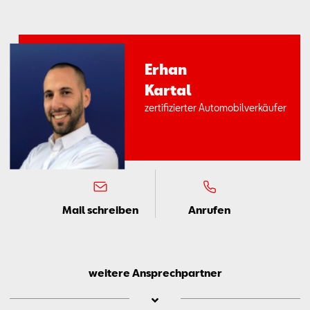
Er­han
Kar­tal
zer­ti­fi­zier­ter Au­to­mo­bil­ver­käu­fer
Mail schreiben
Anrufen
weitere Ansprechpartner