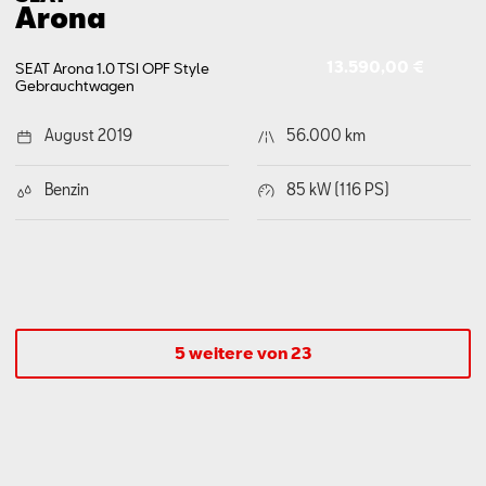
Arona
13.590,00 €
SEAT Arona 1.0 TSI OPF Style
Gebrauchtwagen
August 2019
56.000 km
Benzin
85 kW (116 PS)
5 weitere von 23