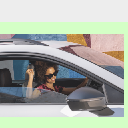
Juri
Ger­ner
zer­ti­fi­zier­ter Au­to­mo­bil­ver­käu­fer
Mail schreiben
Anrufen